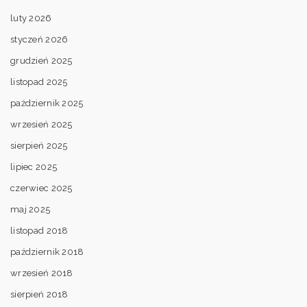
luty 2026
styczeń 2026
grudzień 2025
listopad 2025
październik 2025
wrzesień 2025
sierpień 2025
lipiec 2025
czerwiec 2025
maj 2025
listopad 2018
październik 2018
wrzesień 2018
sierpień 2018