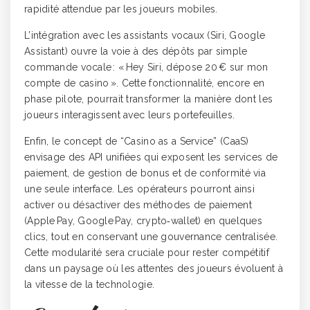
rapidité attendue par les joueurs mobiles.
L’intégration avec les assistants vocaux (Siri, Google
Assistant) ouvre la voie à des dépôts par simple
commande vocale : « Hey Siri, dépose 20 € sur mon
compte de casino ». Cette fonctionnalité, encore en
phase pilote, pourrait transformer la manière dont les
joueurs interagissent avec leurs portefeuilles.
Enfin, le concept de “Casino as a Service” (CaaS)
envisage des API unifiées qui exposent les services de
paiement, de gestion de bonus et de conformité via
une seule interface. Les opérateurs pourront ainsi
activer ou désactiver des méthodes de paiement
(Apple Pay, Google Pay, crypto‑wallet) en quelques
clics, tout en conservant une gouvernance centralisée.
Cette modularité sera cruciale pour rester compétitif
dans un paysage où les attentes des joueurs évoluent à
la vitesse de la technologie.