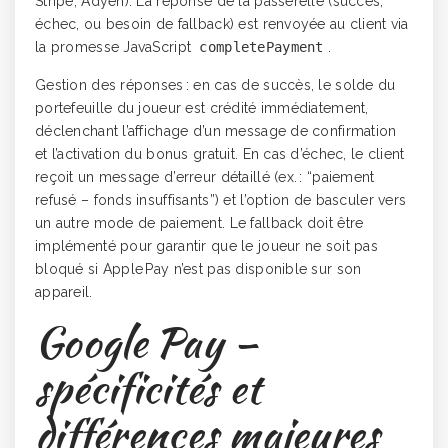
Stripe, Adyen). La réponse de la passerelle (succès,
échec, ou besoin de fallback) est renvoyée au client via
la promesse JavaScript
completePayment
.
Gestion des réponses : en cas de succès, le solde du
portefeuille du joueur est crédité immédiatement,
déclenchant l’affichage d’un message de confirmation
et l’activation du bonus gratuit. En cas d’échec, le client
reçoit un message d’erreur détaillé (ex. : “paiement
refusé – fonds insuffisants”) et l’option de basculer vers
un autre mode de paiement. Le fallback doit être
implémenté pour garantir que le joueur ne soit pas
bloqué si Apple Pay n’est pas disponible sur son
appareil.
Google Pay –
spécificités et
différences majeures