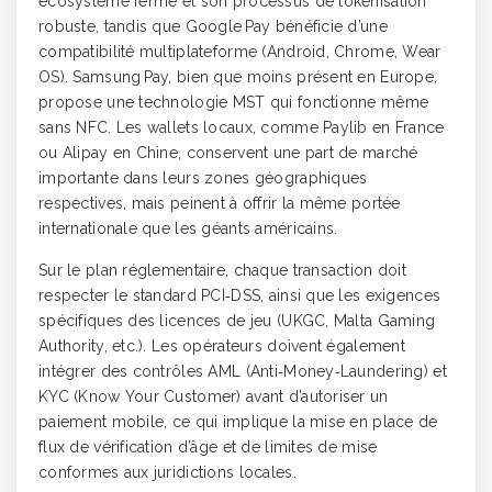
écosystème fermé et son processus de tokenisation
robuste, tandis que Google Pay bénéficie d’une
compatibilité multiplateforme (Android, Chrome, Wear
OS). Samsung Pay, bien que moins présent en Europe,
propose une technologie MST qui fonctionne même
sans NFC. Les wallets locaux, comme Paylib en France
ou Alipay en Chine, conservent une part de marché
importante dans leurs zones géographiques
respectives, mais peinent à offrir la même portée
internationale que les géants américains.
Sur le plan réglementaire, chaque transaction doit
respecter le standard PCI‑DSS, ainsi que les exigences
spécifiques des licences de jeu (UKGC, Malta Gaming
Authority, etc.). Les opérateurs doivent également
intégrer des contrôles AML (Anti‑Money‑Laundering) et
KYC (Know Your Customer) avant d’autoriser un
paiement mobile, ce qui implique la mise en place de
flux de vérification d’âge et de limites de mise
conformes aux juridictions locales.