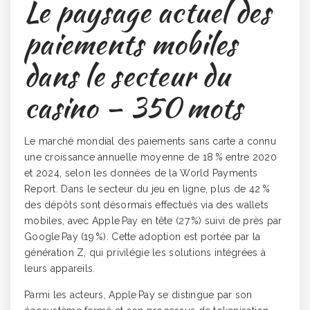
Le paysage actuel des
paiements mobiles
dans le secteur du
casino – 350 mots
Le marché mondial des paiements sans carte a connu
une croissance annuelle moyenne de 18 % entre 2020
et 2024, selon les données de la World Payments
Report. Dans le secteur du jeu en ligne, plus de 42 %
des dépôts sont désormais effectués via des wallets
mobiles, avec Apple Pay en tête (27 %) suivi de près par
Google Pay (19 %). Cette adoption est portée par la
génération Z, qui privilégie les solutions intégrées à
leurs appareils.
Parmi les acteurs, Apple Pay se distingue par son