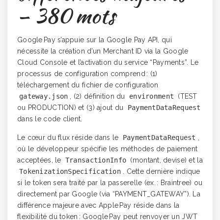
– 380 mots
Google Pay s’appuie sur la Google Pay API, qui
nécessite la création d’un Merchant ID via la Google
Cloud Console et l’activation du service “Payments”. Le
processus de configuration comprend : (1)
téléchargement du fichier de configuration
gateway.json
, (2) définition du
environment
(TEST
ou PRODUCTION) et (3) ajout du
PaymentDataRequest
dans le code client.
Le cœur du flux réside dans le
PaymentDataRequest
,
où le développeur spécifie les méthodes de paiement
acceptées, le
TransactionInfo
(montant, devise) et la
TokenizationSpecification
. Cette dernière indique
si le token sera traité par la passerelle (ex. : Braintree) ou
directement par Google (via “PAYMENT_GATEWAY”). La
différence majeure avec Apple Pay réside dans la
flexibilité du token : Google Pay peut renvoyer un JWT