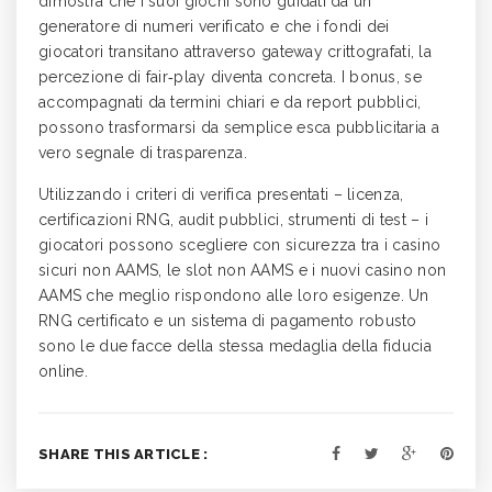
dimostra che i suoi giochi sono guidati da un
generatore di numeri verificato e che i fondi dei
giocatori transitano attraverso gateway crittografati, la
percezione di fair‑play diventa concreta. I bonus, se
accompagnati da termini chiari e da report pubblici,
possono trasformarsi da semplice esca pubblicitaria a
vero segnale di trasparenza.
Utilizzando i criteri di verifica presentati – licenza,
certificazioni RNG, audit pubblici, strumenti di test – i
giocatori possono scegliere con sicurezza tra i casino
sicuri non AAMS, le slot non AAMS e i nuovi casino non
AAMS che meglio rispondono alle loro esigenze. Un
RNG certificato e un sistema di pagamento robusto
sono le due facce della stessa medaglia della fiducia
online.
SHARE THIS ARTICLE :