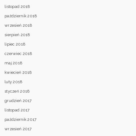
listopad 2018
październik 2018
wrzesień 2018
sierpień 2018
lipiec 2018
czerwiec 2018
maj 2018
kwiecień 2018
luty 2018
styczeń 2018
grudzień 2017
listopad 2017
październik 2017
wrzesień 2017