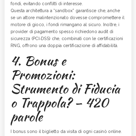
fondi, evitando conflitti di interesse.
Questa architettura a “sandbox” garantisce che, anche
se un attore malintenzionato dovesse compromettere il
motore di gioco, i fondi rimangano al sicuro. Inoltre, i
provider di pagamento spesso richiedono audit di
sicurezza (PCI‑DSS) che, combinati con le certificazioni
RNG, offrono una doppia certificazione di affidabilità.
4. Bonus e
Promozioni:
Strumento di Fiducia
o Trappola? – 420
parole
I bonus sono il biglietto da visita di ogni casinò online.