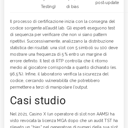
post‑update
Testing)
di bias
Il processo di certificazione inizia con la consegna del
codice sorgente all’audit lab. Gli esperti eseguono test
di sequenza per verificare che non vi siano pattern
ripetitivi. Successivamente, analizzano la distribuzione
statistica dei risultati: una slot con 5 simboli su 100 deve
mostrare una frequenza di 5 % entro un margine di
errore definito. Il test di RTP controlla che il ritorno
medio al giocatore corrisponda a quanto dichiarato (es.
96,5 %). Infine, il laboratorio verifica la sicurezza del
codice, cercando vulnerabilità che potrebbero
permettere a terzi di manipolare l’output.
Casi studio
Nel 2021, Casino X (un operatore di slot non AAMS) ha
visto revocata la licenza MGA dopo che un audit TST ha
rilevato un “bias” nel generatore di numeri della sua slot