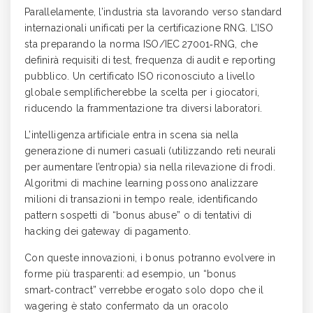
Parallelamente, l’industria sta lavorando verso standard
internazionali unificati per la certificazione RNG. L’ISO
sta preparando la norma ISO/IEC 27001‑RNG, che
definirà requisiti di test, frequenza di audit e reporting
pubblico. Un certificato ISO riconosciuto a livello
globale semplificherebbe la scelta per i giocatori,
riducendo la frammentazione tra diversi laboratori.
L’intelligenza artificiale entra in scena sia nella
generazione di numeri casuali (utilizzando reti neurali
per aumentare l’entropia) sia nella rilevazione di frodi.
Algoritmi di machine learning possono analizzare
milioni di transazioni in tempo reale, identificando
pattern sospetti di “bonus abuse” o di tentativi di
hacking dei gateway di pagamento.
Con queste innovazioni, i bonus potranno evolvere in
forme più trasparenti: ad esempio, un “bonus
smart‑contract” verrebbe erogato solo dopo che il
wagering è stato confermato da un oracolo