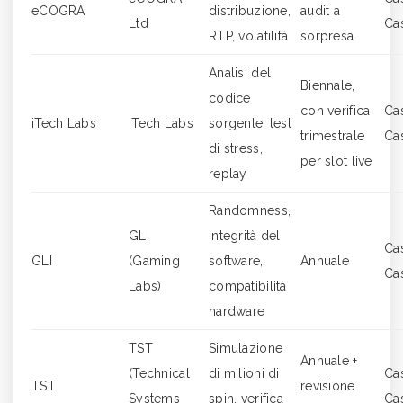
eCOGRA
distribuzione,
audit a
Ltd
Ca
RTP, volatilità
sorpresa
Analisi del
Biennale,
codice
con verifica
Ca
iTech Labs
iTech Labs
sorgente, test
trimestrale
Ca
di stress,
per slot live
replay
Randomness,
GLI
integrità del
Ca
GLI
(Gaming
software,
Annuale
Ca
Labs)
compatibilità
hardware
TST
Simulazione
Annuale +
(Technical
di milioni di
Ca
TST
revisione
Systems
spin, verifica
Ca