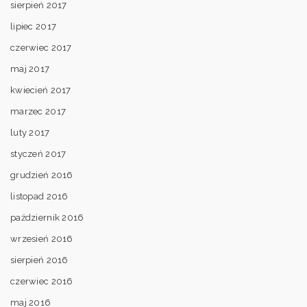
sierpień 2017
lipiec 2017
czerwiec 2017
maj 2017
kwiecień 2017
marzec 2017
luty 2017
styczeń 2017
grudzień 2016
listopad 2016
październik 2016
wrzesień 2016
sierpień 2016
czerwiec 2016
maj 2016