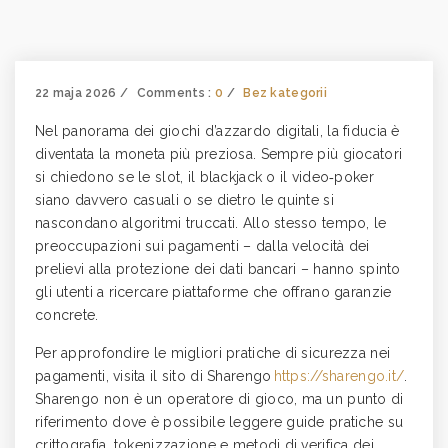
22 maja 2026
Comments :
0
Bez kategorii
Nel panorama dei giochi d’azzardo digitali, la fiducia è
diventata la moneta più preziosa. Sempre più giocatori
si chiedono se le slot, il blackjack o il video‑poker
siano davvero casuali o se dietro le quinte si
nascondano algoritmi truccati. Allo stesso tempo, le
preoccupazioni sui pagamenti – dalla velocità dei
prelievi alla protezione dei dati bancari – hanno spinto
gli utenti a ricercare piattaforme che offrano garanzie
concrete.
Per approfondire le migliori pratiche di sicurezza nei
pagamenti, visita il sito di Sharengo
https://sharengo.it/
.
Sharengo non è un operatore di gioco, ma un punto di
riferimento dove è possibile leggere guide pratiche su
crittografia, tokenizzazione e metodi di verifica dei