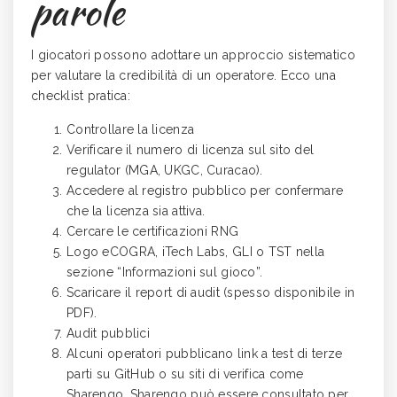
parole
I giocatori possono adottare un approccio sistematico
per valutare la credibilità di un operatore. Ecco una
checklist pratica:
Controllare la licenza
Verificare il numero di licenza sul sito del
regulator (MGA, UKGC, Curacao).
Accedere al registro pubblico per confermare
che la licenza sia attiva.
Cercare le certificazioni RNG
Logo eCOGRA, iTech Labs, GLI o TST nella
sezione “Informazioni sul gioco”.
Scaricare il report di audit (spesso disponibile in
PDF).
Audit pubblici
Alcuni operatori pubblicano link a test di terze
parti su GitHub o su siti di verifica come
Sharengo. Sharengo può essere consultato per