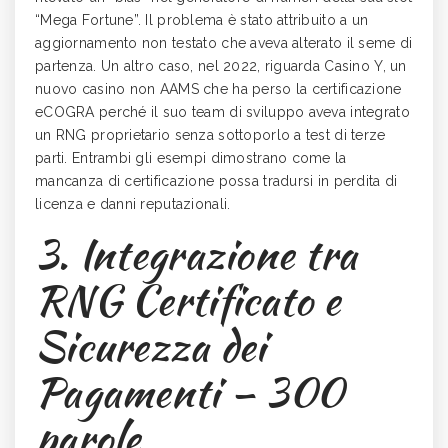
“Mega Fortune”. Il problema è stato attribuito a un
aggiornamento non testato che aveva alterato il seme di
partenza. Un altro caso, nel 2022, riguarda Casino Y, un
nuovo casino non AAMS che ha perso la certificazione
eCOGRA perché il suo team di sviluppo aveva integrato
un RNG proprietario senza sottoporlo a test di terze
parti. Entrambi gli esempi dimostrano come la
mancanza di certificazione possa tradursi in perdita di
licenza e danni reputazionali.
3. Integrazione tra
RNG Certificato e
Sicurezza dei
Pagamenti – 300
parole