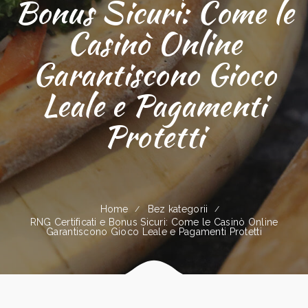
Bonus Sicuri: Come le
Casinò Online
Garantiscono Gioco
Leale e Pagamenti
Protetti
Home
Bez kategorii
RNG Certificati e Bonus Sicuri: Come le Casinò Online
Garantiscono Gioco Leale e Pagamenti Protetti