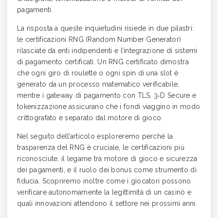
pagamenti.
La risposta a queste inquietudini risiede in due pilastri:
le certificazioni RNG (Random Number Generator)
rilasciate da enti indipendenti e l’integrazione di sistemi
di pagamento certificati. Un RNG certificato dimostra
che ogni giro di roulette o ogni spin di una slot è
generato da un processo matematico verificabile,
mentre i gateway di pagamento con TLS, 3‑D Secure e
tokenizzazione assicurano che i fondi viaggino in modo
crittografato e separato dal motore di gioco.
Nel seguito dell’articolo esploreremo perché la
trasparenza del RNG è cruciale, le certificazioni più
riconosciute, il legame tra motore di gioco e sicurezza
dei pagamenti, e il ruolo dei bonus come strumento di
fiducia. Scopriremo inoltre come i giocatori possono
verificare autonomamente la legittimità di un casinò e
quali innovazioni attendono il settore nei prossimi anni.