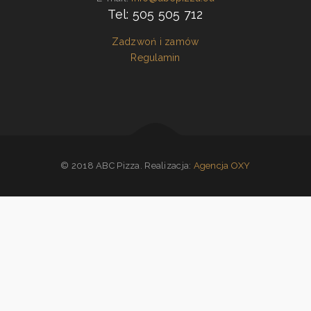
Tel: 505 505 712
Zadzwoń i zamów
Regulamin
© 2018 ABC Pizza. Realizacja:
Agencja OXY