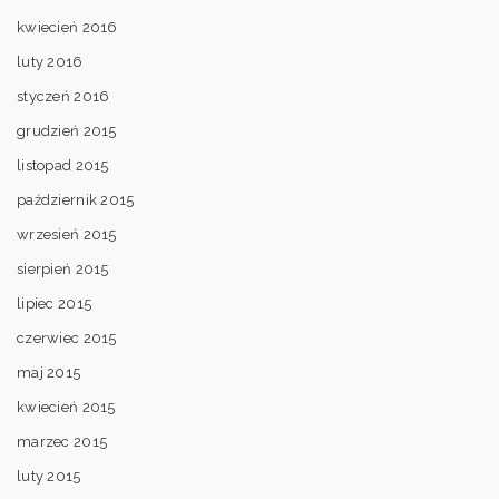
kwiecień 2016
luty 2016
styczeń 2016
grudzień 2015
listopad 2015
październik 2015
wrzesień 2015
sierpień 2015
lipiec 2015
czerwiec 2015
maj 2015
kwiecień 2015
marzec 2015
luty 2015