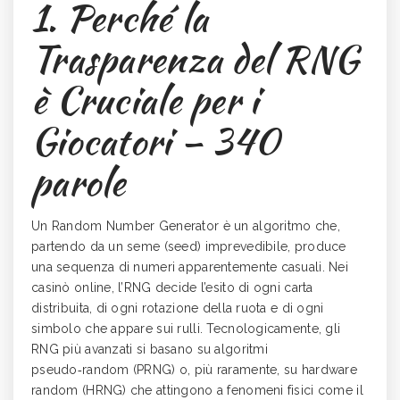
1. Perché la
Trasparenza del RNG
è Cruciale per i
Giocatori – 340
parole
Un Random Number Generator è un algoritmo che,
partendo da un seme (seed) imprevedibile, produce
una sequenza di numeri apparentemente casuali. Nei
casinò online, l’RNG decide l’esito di ogni carta
distribuita, di ogni rotazione della ruota e di ogni
simbolo che appare sui rulli. Tecnologicamente, gli
RNG più avanzati si basano su algoritmi
pseudo‑random (PRNG) o, più raramente, su hardware
random (HRNG) che attingono a fenomeni fisici come il